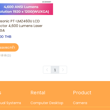
sonic PT-LMZ460U LCD
ector 4,600 Lumens Laser
GA
00 THB
ิ่มลงตะกร้า
(0)
1
s
Rental
Product
sual Systems
Computer Desktop
Camera