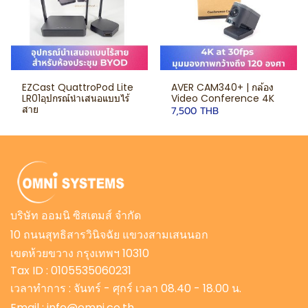
EZCast QuattroPod Lite
AVER CAM340+ | กล้อง
LR01อุปกรณ์นำเสนอแบบไร้
Video Conference 4K
สาย
7,500 THB
บริษัท ออมนิ ซิสเตมส์ จำกัด
10 ถนนสุทธิสารวินิจฉัย แขวงสามเสนนอก
เขตห้วยขวาง กรุงเทพฯ 10310
Tax ID : 0105535060231
เวลาทำการ : จันทร์ - ศุกร์ เวลา 08.40 - 18.00 น.
Email : info@omni.co.th