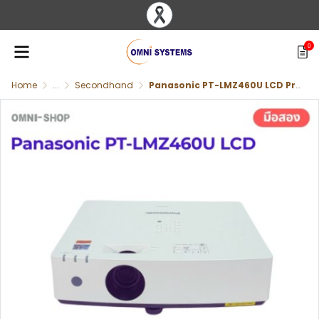
0
Home
...
Secondhand
Panasonic PT-LMZ460U LCD Projector 4,600 Lumens Laser มือสอง