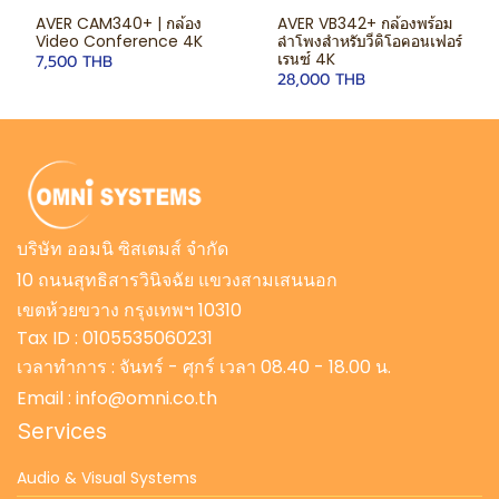
AVER CAM340+ | กล้อง
AVER VB342+ กล้องพร้อม
Video Conference 4K
ลำโพงสำหรับวีดิโอคอนเฟอร์
เรนซ์ 4K
7,500 THB
28,000 THB
บริษัท ออมนิ ซิสเตมส์ จำกัด
10 ถนนสุทธิสารวินิจฉัย แขวงสามเสนนอก
เขตห้วยขวาง กรุงเทพฯ 10310
Tax ID : 0105535060231
เวลาทำการ : จันทร์ - ศุกร์ เวลา 08.40 - 18.00 น.
Email : info@omni.co.th
Services
Audio & Visual Systems