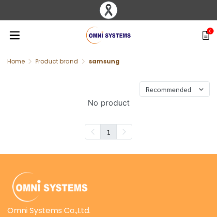
0
Home
Product brand
samsung
Found 0 item
Recommended
No product
1
Omni Systems Co.,Ltd.