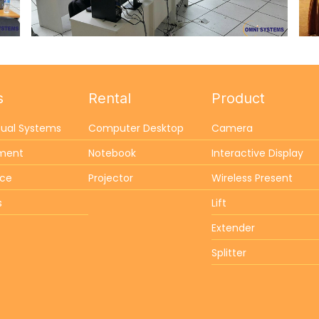
s
Rental
Product
sual Systems
Computer Desktop
Camera
ement
Notebook
Interactive Display
nce
Projector
Wireless Present
s
Lift
Extender
Splitter