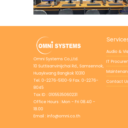
Service
Audio & Vi
Omni Systems Co.,Ltd.
IT Procur
10 Suttisanvinijchai Rd., Samsennok,
Maintena
Huaykwang Bangkok 10310
Tel. 0-2276-5100-9 Fax. 0-2276-
Contact U
8045
Tax ID : 0105535060231
Office Hours : Mon - Fri 08.40 -
18.00
Email : info@omni.co.th