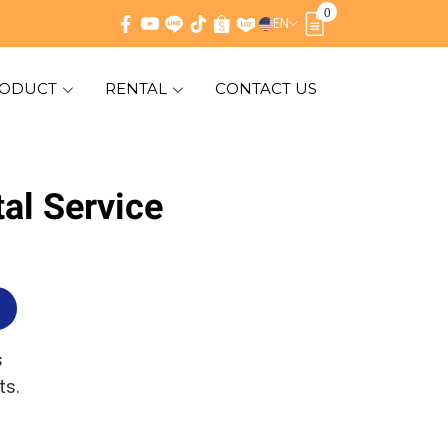
0
EN
ODUCT
RENTAL
CONTACT US
al Service
s
ts.