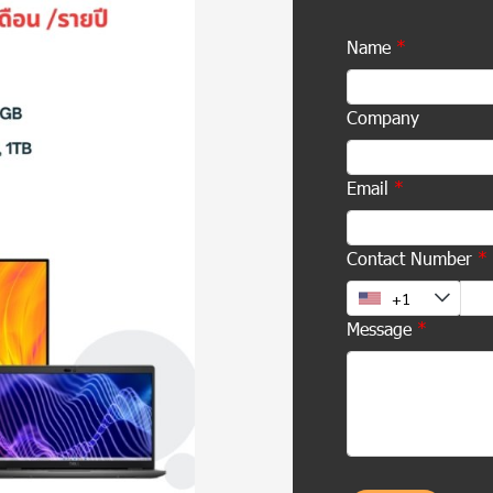
Name
Company
Email
Contact Number
Message