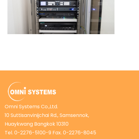
Omni Systems Co.,Ltd.
10 Suttisanvinijchai Rd., Samsennok,
Huaykwang Bangkok 10310
Tel. 0-2276-5100-9 Fax. 0-2276-8045