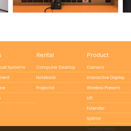
s
Rental
Product
sual Systems
Computer Desktop
Camera
ement
Notebook
Interactive Display
nce
Projector
Wireless Present
s
Lift
Extender
Splitter
Second Hand