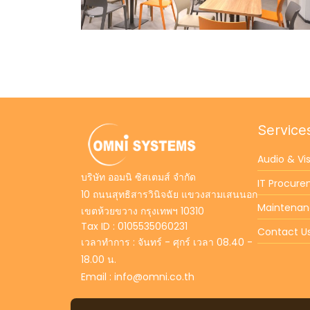
Service
Audio & Vi
บริษัท ออมนิ ซิสเตมส์ จำกัด
IT Procur
10 ถนนสุทธิสารวินิจฉัย แขวงสามเสนนอก
Maintena
เขตห้วยขวาง กรุงเทพฯ 10310
Tax ID : 0105535060231
Contact U
เวลาทำการ : จันทร์ - ศุกร์ เวลา 08.40 -
18.00 น.
Email : info@omni.co.th