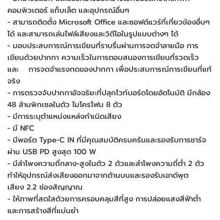
คอมพิวเตอร์ แท็บเล็ต และอุปกรณ์อื่นๆ
- สามารถติดตั้ง Microsoft Office และซอฟต์แวร์ที่เกี่ยวข้องอื่นๆ
ได้ และสามารถเล่นไฟล์เสียงและวิดีโอในรูปแบบต่างๆ ได้
- มอบประสบการณ์การเขียนที่ราบรื่นผ่านการจดจำลายมือ การ
เขียนด้วยปากกา ความเร็วในการตอบสนองการเขียนที่รวดเร็ว
และ การจดจำแรงกดของปากกา เพื่อประสบการณ์การเขียนที่แท้
จริง
- การตรวจจับปากกาอัจฉริยะที่ปลุกไวท์บอร์ดโดยอัตโนมัติ มีกล้อง
48 ล้านพิกเซลในตัว ไมโครโฟน 8 ตัว
- มีการระบุตำแหน่งแหล่งกำเนิดเสียง
- มี NFC
- มีพอร์ต Type-C IN ที่มีคุณสมบัติครบครันและรองรับการชาร์จ
ผ่าน USB PD สูงสุด 100 W
- มีลำโพงความถี่กลาง-สูงในตัว 2 ตัวและลำโพงความถี่ต่ำ 2 ตัว
ทำให้อุปกรณ์ส่งเสียงออกมาจากด้านบนและรองรับเอาต์พุต
เสียง 2.2 ช่องสัญญาณ
- ให้ภาพที่สดใสด้วยการครอบคลุมสีที่สูง การปล่อยแสงสีฟ้าต่ำ
และการสร้างสีที่แม่นยำ